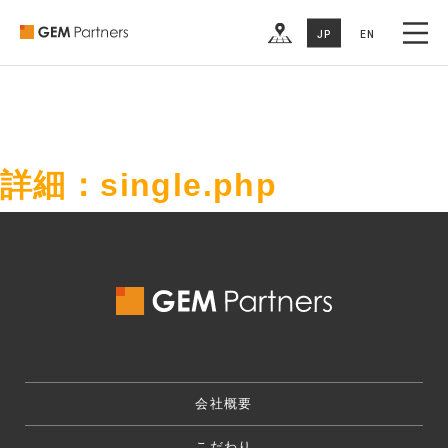
MEMBER
JP
EN
RECRUIT
COMPANY
CONTACT US
詳細：single.php
会社概要
こだわり