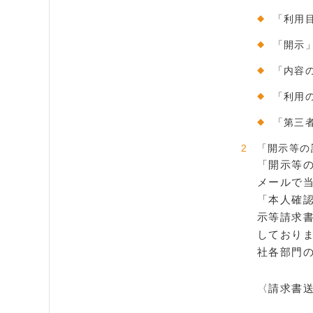
「利用
「開示
「内容
「利用
「第三
「開示等の
「開示等
メールで
「本人確
示等請求
しており
社各部門
〈請求書