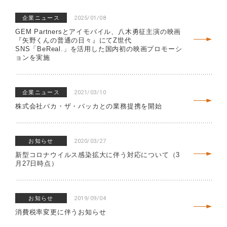
企業ニュース
2025/01/08
GEM Partnersとアイモバイル、八木勇征主演の映画
『矢野くんの普通の日々』にてZ世代
SNS「BeReal.」を活用した国内初の映画プロモーシ
ョンを実施
企業ニュース
2021/03/10
株式会社バカ・ザ・バッカとの業務提携を開始
お知らせ
2020/03/27
新型コロナウイルス感染拡大に伴う対応について（3
月27日時点）
お知らせ
2019/09/04
消費税率変更に伴うお知らせ