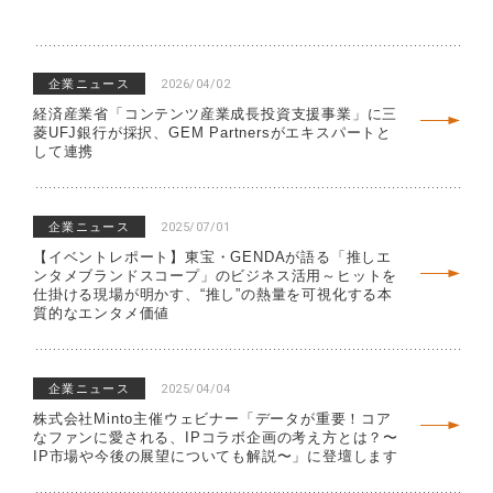
企業ニュース
2026/04/02
経済産業省「コンテンツ産業成長投資支援事業」に三
菱UFJ銀行が採択、GEM Partnersがエキスパートと
して連携
企業ニュース
2025/07/01
【イベントレポート】東宝・GENDAが語る「推しエ
ンタメブランドスコープ」のビジネス活用～ヒットを
仕掛ける現場が明かす、“推し”の熱量を可視化する本
質的なエンタメ価値
企業ニュース
2025/04/04
株式会社Minto主催ウェビナー「データが重要！コア
なファンに愛される、IPコラボ企画の考え方とは？〜
IP市場や今後の展望についても解説〜」に登壇します